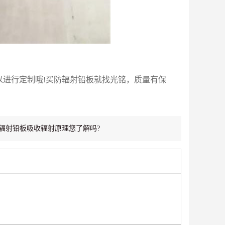
m都可以进行定制哦!买防辐射铅板就找光铭，质量有保
辐射铅板吸收辐射原理您了解吗?