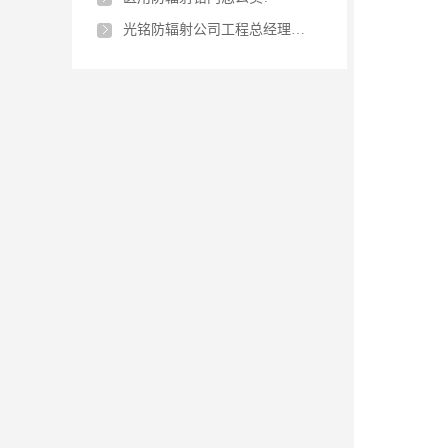
光铭防辐射公司工程总经理参加大面街道东洪社区“七.一”表扬活动