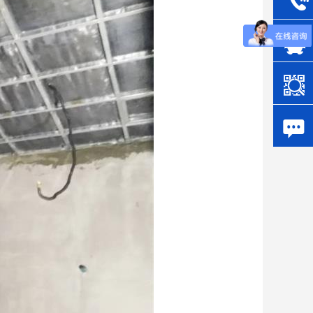


