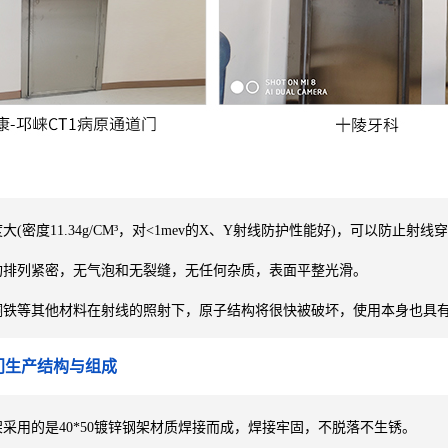
(密度11.34g/CM³，对<1mev的X、Y射线防护性能好)，可以防止射线
构排列紧密，无气泡和无裂缝，无任何杂质，表面平整光滑。
铁等其他材料在射线的照射下，原子结构将很快被破坏，使用本身也具有
门生产结构与组成
采用的是40*50镀锌钢架材质焊接而成，焊接牢固，不脱落不生锈。