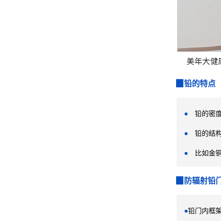
▉铅的特点
●
铅的密度大
●
铅的结
●
比如金铜
▉防辐射铅
●
铅门内框架