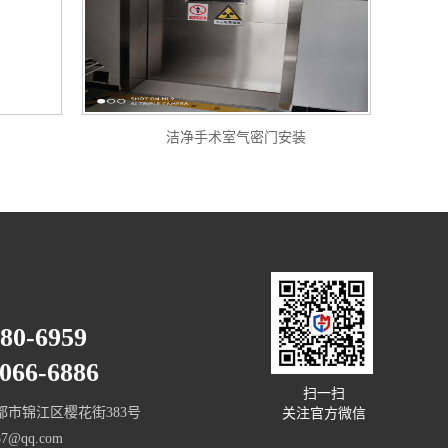
洁净手术室气密门安装
780-6959
66-6886
扫一扫
市锦江区樱花街383号
关注官方微信
7@qq.com