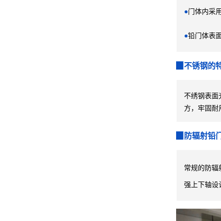
●
门体内采用
●
铅门体表面
▉不锈钢的
不绣钢表面
方，牢固耐
▉防辐射铅
常规的防辐
强上下轴设