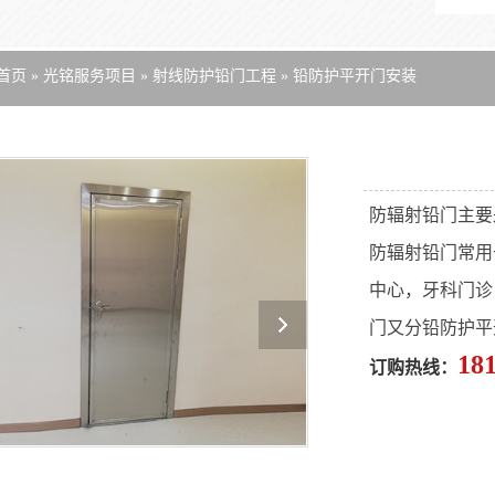
首页
»
光铭服务项目
»
射线防护铅门工程
»
铅防护平开门安装
防辐射铅门主要
防辐射铅门常用
中心，牙科门诊
门又分铅防护平
18
订购热线：