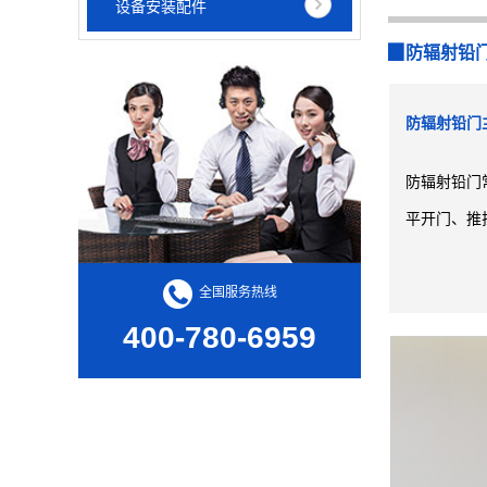
设备安装配件
▉防辐射铅
防辐射铅门
防辐射铅门
平开门、推
全国服务热线
400-780-6959