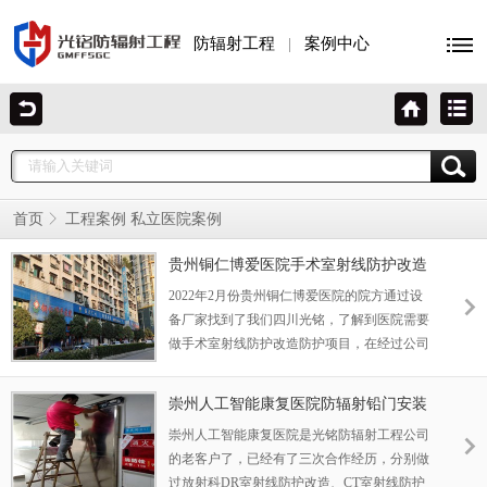
防辐射工程
|
案例中心
首页
工程案例
私立医院案例
贵州铜仁博爱医院手术室射线防护改造
工程案例
2022年2月份贵州铜仁博爱医院的院方通过设
备厂家找到了我们四川光铭，了解到医院需要
做手术室射线防护改造防护项目，在经过公司
项目经理多次往返贵州成都两地，进行现场实
地勘查。 贵州铜仁博爱医院 贵州铜仁博爱医
崇州人工智能康复医院防辐射铅门安装
院位于贵州省铜仁市碧江区环东路，经营范围
崇州人工智能康复医院是光铭防辐射工程公司
包括内科、外科、儿科、中医科、检验科、妇
的老客户了，已经有了三次合作经历，分别做
产科、医学影像科等。我们项目经理到现场
过放射科DR室射线防护改造、CT室射线防护