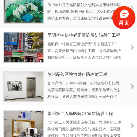
工程项目
2019年11月光铭防辐射文总到渠县康缘精神医
院，现场测量DR机房面积后，需做DR室射线
防护工程方案。渠县康缘旧地址设在中国苎麻
之乡、中国黄花之乡、中国油橄榄之都的达
州，四川达州渠县锡溪乡石嘴村四组。
昆明肖中信整脊正骨诊所防辐射门工程
昆明肖中信整脊正骨诊所因9月初新建了DR
室，需要做机房内防辐射工程，包括墙体防护
和防辐射铅门。诊所负责人通过熟人转介绍找
到了光铭防辐射。
彭州磊落医院放射科防辐射工程
合作详情：2018年9月初，四川省成都市彭州
磊落医院因医院扩建装修，需要采购新的放射
科设备。通过之前与光铭防辐射公司合作过，
双方建立了非常好的信任合作关系，因此在此
次扩建中，选择我司为放射科做防辐射工程。
崇州第二人民医院CT室防辐射工程
崇州第二人民医院因设备升级，而现有的CT室
防辐射门无法达到新设备防辐射要求。医院潘
老师通过互联网找到了四川光明医用设备安装