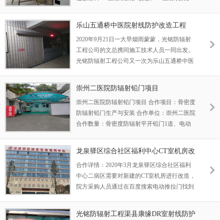
后，与院长进行需求沟通后，根据场地实际情
改造和骨密度射线防护改造。这次因该院新增
况做了一套射线防护改造解决方案，院长表示
加一台CT设备，需要进行射线防护改造和防辐
很认可，决定把手术室防护改造项目交给我们
乐山五通桥中医院射线防护改造工程
射铅门安装工作。 放射科机房CT设备门洞尺
公司进行施工。在施工期间，我们项目
2020年9月21日一大早烟雨蒙蒙，光铭防辐射
寸要求需要在1.3米到1.5米，适中的门洞尺寸
工程公司的文总携同施工技术人员一同出发。
是在宽1.5米，高2.1米，门洞太小设备和病床
光铭防辐射工程公司又一次为乐山五通桥中医
无法进入，门洞太大门体又太重。由于防辐射
院做射线防护改造工程。通过前2次的合作，
铅门使用的是纯铅板制作，铅板密度是11.34，
院方对我们的产品和施工服务都很满意，这次
所以一道防辐射铅门的重量都在400斤左右，
崇州二医院防辐射铅门项目
因新添加设备，需要对旧机房进行射线防护改
门体越大体重越
崇州二医院防辐射铅门项目 合作项目：骨密度
造工程，院方先想到让我们光铭防辐射公司做
防辐射铅门生产与安装 合作单位：崇州二医院
施工方案。 射线防护改造工程 经过4个多小时
合作数量：骨密度防辐射平开铅门1道、电动
的行驶，两辆装满施工材料的车辆终于到达射
推拉铅门1道 图：防辐射铅门施工地点 客户介
线防护改造工程现场。施工技术人员先对机房
绍：崇州二医院位于成都市崇州市唐安西路
内的进行查看，发现墙体需要处理、旧的门、
龙泉驿区综合社区福利中心CT室机房改
431号，成立于1998年，设有科室：骨科、功
窗需要拆除，有的地方需要拆除，有的需要砌
造
合作详情：2020年3月龙泉驿区综合社区福利
能科、放射科、急诊科、内科、康复科、肛肠
砖墙和修补。
中心二病区需要对新建的CT室机房进行改造，
科、麻醉科、神经科、妇科、五官科、检验
院方采购人员通过在百度搜索电动推拉门找到
科、重症医学科等44个科室。医疗设备齐全，
光铭防辐射工程，公司客服人员与客户沟通了
为临床诊断，治疗提供了可靠保障。先后荣获
需求，并约定时间安排光铭防辐射工程技术人
成都市“文明单位”、崇州市“
光铭防辐射工程渠县康缘DR室射线防护
员到现场查看场地。