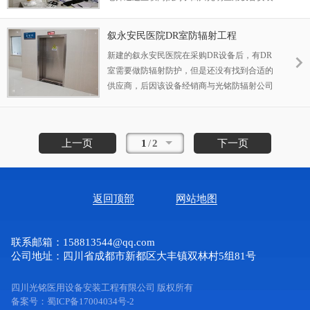
工程有限公司。
叙永安民医院DR室防辐射工程
新建的叙永安民医院在采购DR设备后，有DR
室需要做防辐射防护，但是还没有找到合适的
供应商，后因该设备经销商与光铭防辐射公司
有长期合作关系，于是向院方推荐我公司先为
院方做DR室防辐射防护解决方案。公司接到
邀请后，立即安排销售经理到医院现场与院方
上一页
1
/
2
下一页
工程负责人洽谈、沟通，在了解到医院目前的
放射科规划和需求后，及时为其定制了套解决
方案。院方工程负责人看后很满意，采纳了该
套方案， 并与光铭防辐射公司签订了DR室防
返回顶部
网站地图
辐射工程合同
联系邮箱：158813544@qq.com
公司地址：四川省成都市新都区大丰镇双林村5组81号
四川光铭医用设备安装工程有限公司
版权所有
备案号：蜀ICP备17004034号-2