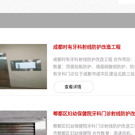
成都时有牙科射线防护改造工程
成都时有牙科射线防护改造工程 合作项目：
数量：顶面铅板防护、墙面硫酸钡防护、防
有牙科门诊位于成都市成华区建设北路三段
院成立于2017年，虽然公司成立短短4年
查看详情
照顾下享受到了晚年的幸福与快乐。 合作详
了...
郫都区妇幼保健院牙科门诊射线防护改
郫都区妇幼保健院牙科门诊射线防护改造工
市郫都区妇幼保健院 合作数量：高速风机