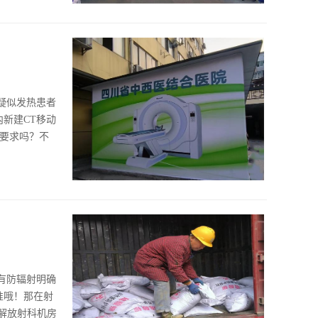
疑似发热患者
新建CT移动
么要求吗？不
有防辐射明确
准哦！那在射
解放射科机房