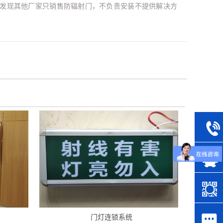
发现其他厂家只销售防辐射门，不负责安装不提供解决方
议。...




门灯连锁系统