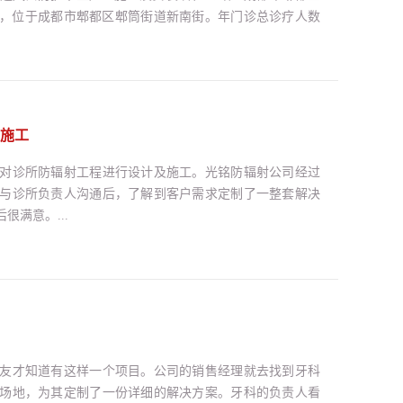
9年，位于成都市郫都区郫筒街道新南街。年门诊总诊疗人数
院设有妇幼保健部、儿童保健部、孕产保健部、计划生育技术
口腔科、眼耳鼻咽喉科、乳腺保健、乳腺外科、青春期保
施工
对诊所防辐射工程进行设计及施工。光铭防辐射公司经过
与诊所负责人沟通后，了解到客户需求定制了一整套解决
满意。...
友才知道有这样一个项目。公司的销售经理就去找到牙科
场地，为其定制了一份详细的解决方案。牙科的负责人看