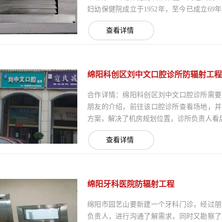
妇幼保健院成立于1952年，至今已成立6
达到46余万人次，住院1.3余万人次。该
查看详情
服务部、产科、妇科、儿科、内科、外科、
健、皮肤科、中医科、...
绵阳科创区刘中文口腔诊所防辐射工程
合作详情：绵阳科创区刘中文口腔诊所需要
朋友的介绍，前往该口腔诊所查看场地，并
方案，解决了机房规划位置，诊所负责人看后很
查看详情
绵阳牙科医院防辐射工程
绵阳市园艺山要新建一个牙科门诊，经过朋
负责人，进行沟通了解需求，同时又勘察了