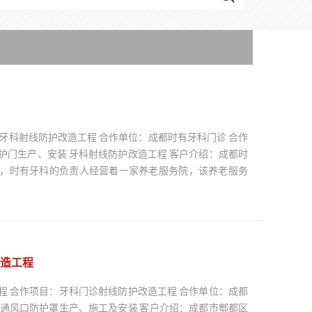
牙科射线防护改造工程 合作单位：成都时有牙科门诊 合作
护门生产、安装 牙科射线防护改造工程 客户介绍：成都时
，时有牙科的负责人经营着一家养老服务院，该养老服务
，但不知为多少无人照看的老人服务过，有多少老人在他们的
情：成都时有牙科负责人于2021年4月经过朋友的介绍找到
造工程
程 合作项目：牙科门诊射线防护改造工程 合作单位：成都
、通风口防护罩生产、施工及安装 客户介绍：成都市郫都区