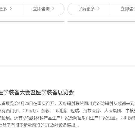
更多
立即咨询
了解更多
立即咨
医学装备大会暨医学装备展览会
学装备展览会4月26日在重庆召开，天府辐射联盟四川光铭防辐射从成都来
仅有西门子、GE医疗、东软、飞利浦、迈瑞、海扶医疗、大医集团、中核
来设展。还有防辐射材料产品生产厂家及防辐射门生产厂家设展。 四川光
除了有很多新款前沿的CT放射设备展出...