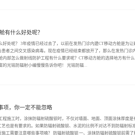
方舱有什么好处呢？
么好处呢？ 3年疫情已经过去了，以前在发热门诊内建CT移动方舱是为让
与患者之间交叉感染病毒。现在疫情已经结束都放开了，那么在发热门诊内
舱内部怎么做射线防护工程有什么要求呢？CT移动方舱的选择地方有什
的光铭防辐射小编慢慢告诉你吧！ 光铭防辐...
事项，你一定不能忽略
护工程施工时，涂抹防辐射硫酸钡时，不仅对墙面、地面、顶面涂抹厚度是
工艺也是有要求的。如果防辐射硫酸钡、水泥的比例不对达不到防辐射标
施工需要注意哪些事项喃？ 防辐射硫酸钡 一、涂抹防辐射硫酸钡前需了