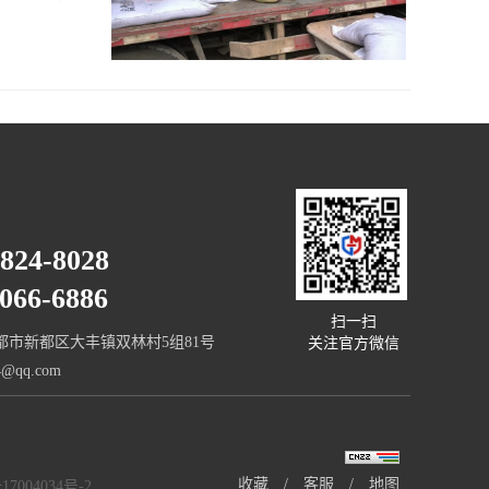
4824-8028
66-6886
扫一扫
都市新都区大丰镇双林村5组81号
关注官方微信
@qq.com
收藏
/
客服
/
地图
17004034号-2