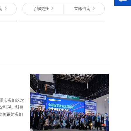
询
了解更多
立即咨询
到重庆参加这次
安科税、科曼
铭防辐射参加